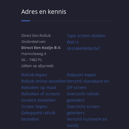
Adres en kennis
Direct Een Rolluik
Type screen-doeken
Onderdeel van:
Wat is
Direct Een Kozijn B.V.
obstakeldetectie?
Harmoleweg 4
NL - 7482 PL
(alleen op afspraak)
Rolluik kopen
Rolpoort kopen
Rolluik online bestellen
Verschil standaard en
Rolluiken op maat
ZIP screen
Rolluiken of screens
Overzicht rolluik-
Screens bestellen
geleiders
Screen kopen
Overzicht screen-
Gekoppeld rolluik
geleiders
bestellen
Verschil huismerk en
Somfy