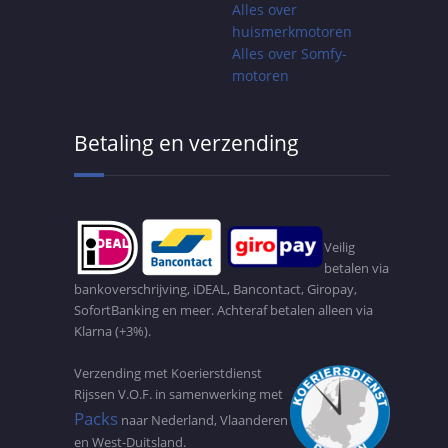
Alles over
huismerkmotoren
Alles over Somfy-
motoren
Betaling en verzending
Veilig
betalen via
bankoverschrijving, iDEAL, Bancontact, Giropay,
SofortBanking en meer. Achteraf betalen alleen via
Klarna (+3%).
Verzending met Koerierstdienst
Rijssen V.O.F. in samenwerking met
Packs
naar Nederland, Vlaanderen
en West-Duitsland.