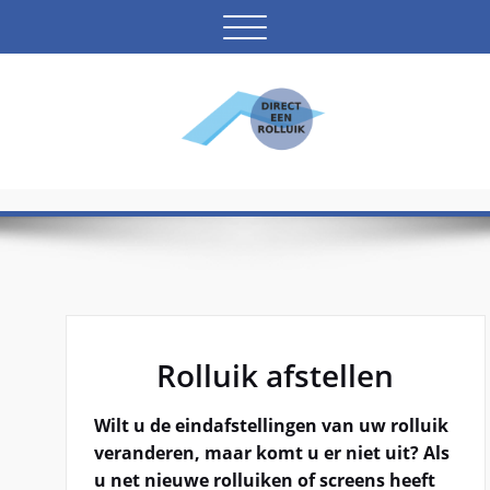
Ga
Toggle
naar
navigatie
de
inhoud
Uw partner voor zonwering.
Direct Een Rolluik
Rolluik afstellen met
inbussleutel
Home
Rolluik afstellen met inbussleutel
Rolluik afstellen
Wilt u de eindafstellingen van uw rolluik
veranderen, maar komt u er niet uit? Als
u net nieuwe rolluiken of screens heeft