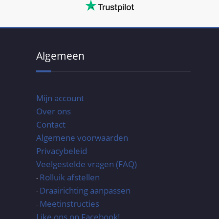
Algemeen
Mijn account
Over ons
Contact
Algemene voorwaarden
Privacybeleid
Veelgestelde vragen (FAQ)
Rolluik afstellen
-
Draairichting aanpassen
-
Meetinstructies
-
Like ons op Facebook!