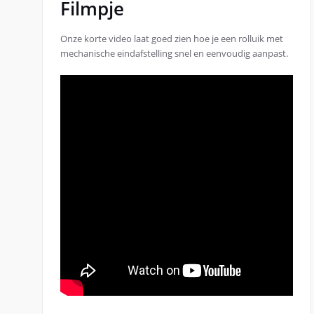
Filmpje
Onze korte video laat goed zien hoe je een rolluik met
mechanische eindafstelling snel en eenvoudig aanpast.