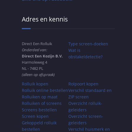
Adres en kennis
Direct Een Rolluik
Type screen-doeken
Onderdeel van:
Wat is
Direct Een Kozijn B.V.
obstakeldetectie?
Harmoleweg 4
NL - 7482 PL
(alleen op afspraak)
Rolluik kopen
Rolpoort kopen
Rolluik online bestellen
Verschil standaard en
Rolluiken op maat
ZIP screen
Rolluiken of screens
Overzicht rolluik-
Screens bestellen
geleiders
Screen kopen
Overzicht screen-
Gekoppeld rolluik
geleiders
bestellen
Verschil huismerk en