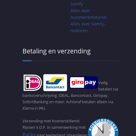
Somfy
Alles over
huismerkmotoren
Alles over Somfy-
motoren
Betaling en verzending
Veilig
betalen via
bankoverschrijving, iDEAL, Bancontact, Giropay,
SofortBanking en meer. Achteraf betalen alleen via
Klarna (+3%).
Verzending met Koerierstdienst
Rijssen V.O.F. in samenwerking met
Packs
naar Nederland, Vlaanderen